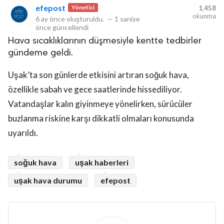
efepost
Yönetici
1,458
okunma
6 ay önce
oluşturuldu.
—
1 saniye
önce
güncellendi
Hava sıcaklıklarının düşmesiyle kentte tedbirler
gündeme geldi.
Uşak’ta son günlerde etkisini artıran soğuk hava,
özellikle sabah ve gece saatlerinde hissediliyor.
Vatandaşlar kalın giyinmeye yönelirken, sürücüler
buzlanma riskine karşı dikkatli olmaları konusunda
uyarıldı.
soğuk hava
uşak haberleri
uşak hava durumu
efepost