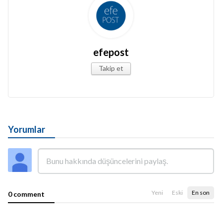
efepost
Takip et
Yorumlar
Yeni
Eski
En son
0 comment