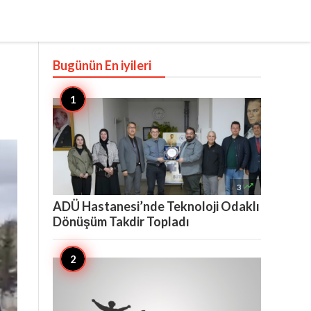
Bugünün En iyileri

3
ADÜ Hastanesi’nde Teknoloji Odaklı
Dönüşüm Takdir Topladı