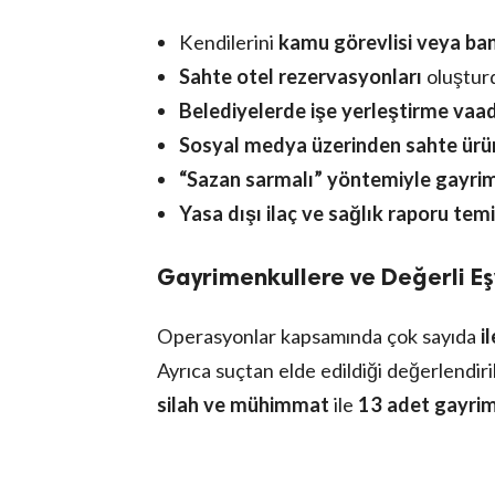
Kendilerini
kamu görevlisi veya ba
Sahte otel rezervasyonları
oluşturd
Belediyelerde işe yerleştirme vaad
Sosyal medya üzerinden sahte ürün 
“Sazan sarmalı” yöntemiyle gayrim
Yasa dışı ilaç ve sağlık raporu te
Gayrimenkullere ve Değerli Eş
Operasyonlar kapsamında çok sayıda
i
Ayrıca suçtan elde edildiği değerlendir
silah ve mühimmat
ile
13 adet gayri