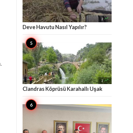

2
Deve Havutu Nasıl Yapılır?
.

2
Clandras Köprüsü Karahallı Uşak