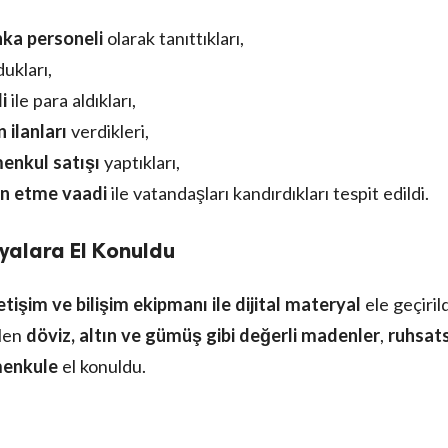
nka personeli
olarak tanıttıkları,
ukları,
i
ile para aldıkları,
ilanları
verdikleri,
enkul satışı
yaptıkları,
min etme vaadi
ile vatandaşları kandırdıkları tespit edildi.
yalara El Konuldu
letişim ve bilişim ekipmanı ile dijital materyal
ele geçirild
ilen
döviz, altın ve gümüş gibi değerli madenler
,
ruhsats
menkule
el konuldu.