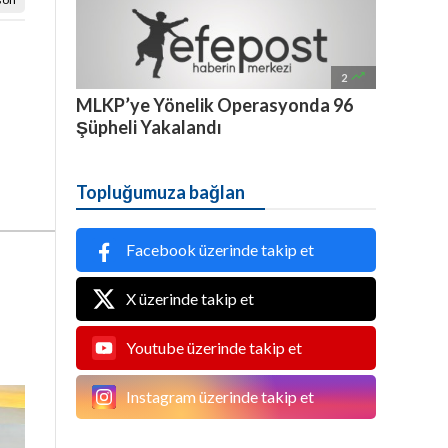

2
MLKP’ye Yönelik Operasyonda 96
Şüpheli Yakalandı
Topluğumuza bağlan
Facebook üzerinde takip et
X üzerinde takip et
Youtube üzerinde takip et
Instagram üzerinde takip et