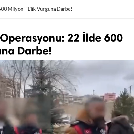
600 Milyon TL'lik Vurguna Darbe!
k Operasyonu: 22 İlde 600
guna Darbe!