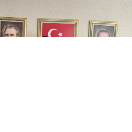
1
ok
güncellendi