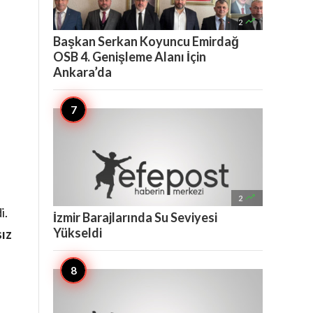

2
Başkan Serkan Koyuncu Emirdağ
OSB 4. Genişleme Alanı İçin
Ankara’da

2
i.
İzmir Barajlarında Su Seviyesi
Yükseldi
ız