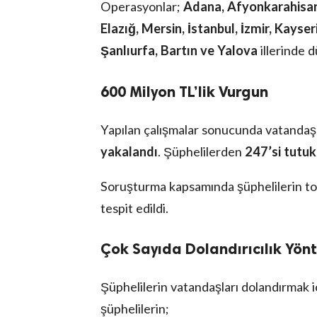
Operasyonlar;
Adana, Afyonkarahisar,
Elazığ, Mersin, İstanbul, İzmir, Kayser
Şanlıurfa, Bartın ve Yalova
illerinde 
600 Milyon TL’lik Vurgun
Yapılan çalışmalar sonucunda vatandaşla
yakalandı
. Şüphelilerden
247’si tutuk
Soruşturma kapsamında şüphelilerin 
tespit edildi.
Çok Sayıda Dolandırıcılık Yön
Şüphelilerin vatandaşları dolandırmak iç
şüphelilerin;