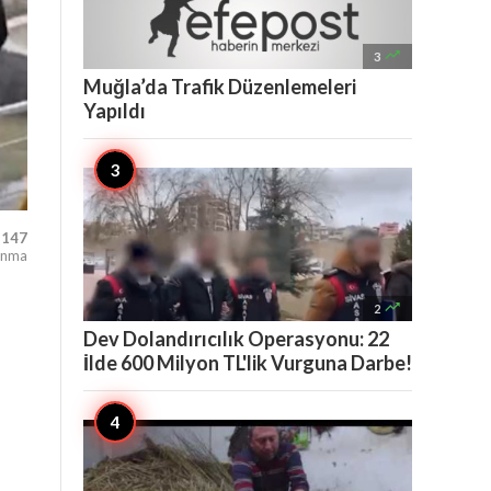

3
Muğla’da Trafik Düzenlemeleri
Yapıldı
,147
unma

2
Dev Dolandırıcılık Operasyonu: 22
İlde 600 Milyon TL'lik Vurguna Darbe!