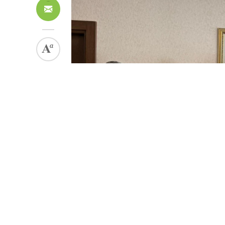
efepost
Yönetici
6 ay önce
oluşturuldu.
—
12 dakika önce