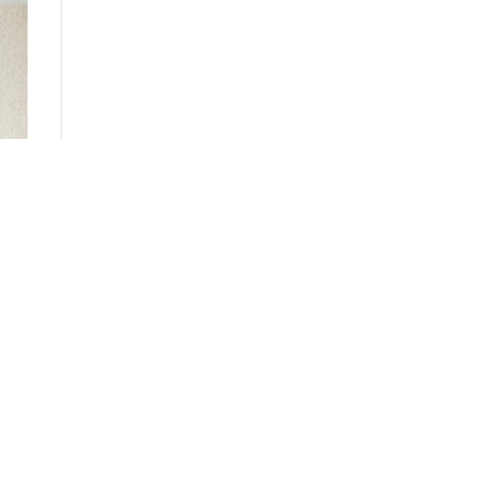
,726
unma