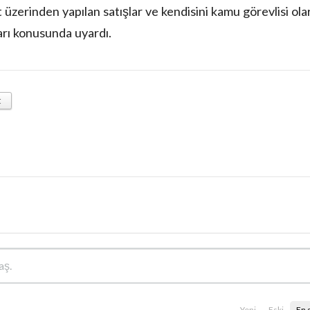
et üzerinden yapılan satışlar ve kendisini kamu görevlisi ola
ları konusunda uyardı.
t
Yeni
Eski
En 