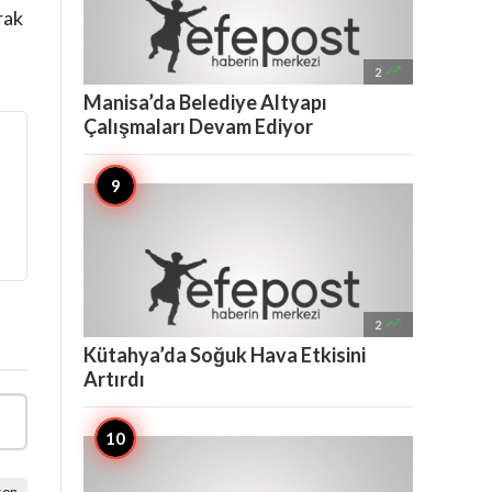
rak

2
Manisa’da Belediye Altyapı
Çalışmaları Devam Ediyor

2
Kütahya’da Soğuk Hava Etkisini
Artırdı
son