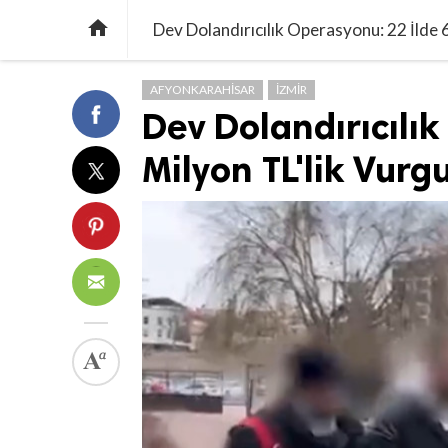

Dev Dolandırıcılık Operasyonu: 22 İlde 
AFYONKARAHISAR
İZMIR
Dev Dolandırıcılı
Milyon TL'lik Vur